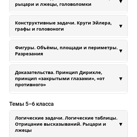
▾
деревом решений и правилами суммы и
рыцари и лжецы, головоломки
произведения. Учимся находить все варианты
без пропусков и повторов.
Учимся строить логические таблицы, решать
Конструктивные задачи. Круги Эйлера,
▾
задачи про рыцарей и лжецов, анализировать
графы и головоноги
условия и находить противоречия.
Разбираем различные конструкции, помогающие
Фигуры. Объёмы, площади и периметры.
▾
решить задачи. Знакомимся с теорией графов и
Разрезания
множеств.
Разберем свойства фигур. Научимся вычислять
Доказательства. Принцип Дирихле,
периметры, площади и объемы различных
▾
принцип «закрытыми глазами», «от
фигур. Рассмотрим клетчатые задачи на
противного»
разрезания. Поработаем с объемными фигурами
и с их развертками. Потренируем
Знакомимся с методами математических
Темы 5–6 класса
пространственное мышление.
доказательств: принцип Дирихле, доказательство
от противного, метод «закрытыми глазами».
Логические задачи. Логические таблицы.
▾
Отрицание высказываний. Рыцари и
лжецы