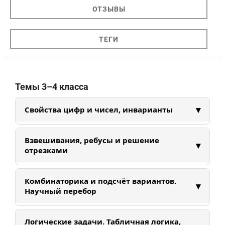
ОТЗЫВЫ
ТЕГИ
Темы 3–4 класса
▾
Свойства цифр и чисел, инварианты
Изучаем свойства цифр и чисел: делимость,
Взвешивания, ребусы и решение
▾
четность, интервалы. Учимся находить
отрезками
закономерности и придумывать аналогии в
помощь к решению задач.
Решаем задачи на взвешивания и
Комбинаторика и подсчёт вариантов.
▾
математические ребусы. Преобразовываем
Научный перебор
условия задач в удобные и понятные схемы:
ребусы, отрезки, весы.
Знакомимся с основами системного перебора,
Логические задачи. Табличная логика,